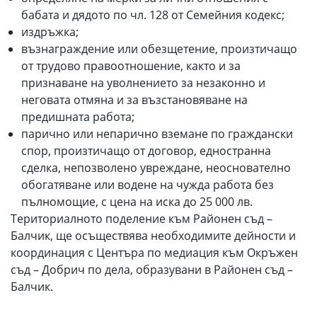
бабата и дядото по чл. 128 от Семейния кодекс;
издръжка;
възнаграждение или обезщетение, произтичащо
от трудово правоотношение, както и за
признаване на уволнението за незаконно и
неговата отмяна и за възстановяване на
предишната работа;
парично или непарично вземане по граждански
спор, произтичащо от договор, едностранна
сделка, непозволено увреждане, неоснователно
обогатяване или водене на чужда работа без
пълномощие, с цена на иска до 25 000 лв.
Териториалното поделение към Районен съд –
Балчик, ще осъществява необходимите дейности и
координация с Центъра по медиация към Окръжен
съд – Добрич по дела, образувани в Районен съд –
Балчик.