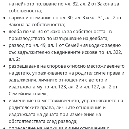
на нейното ползване по чл. 32, ал. 2 от Закона за
собствеността;
парични вземания по чл. 30, ал. 3 и чл. 31, ал. 2 от
Закона за собствеността;
делба по чл. 34 от Закона за собствеността - в
производството по извършване на делбата;
развод по чл. 49, ал. 1 от Семейния кодекс заедно
със задължително съединените искове по чл. 322,
ал. 2;
разрешаване на спорове относно местоживеенето
на детето, упражняването на родителските права и
задължения, личните отношения с детето и
издръжката му по чл. 123, ал. 2 и чл. 127, ал. 2 от
Семейния кодекс;
изменение на местоживеенето, упражняването на
родителските права, личните отношения и
издръжката на децата при изменение на
обстоятелствата след развода;
определяне на мерки за лични отношения с