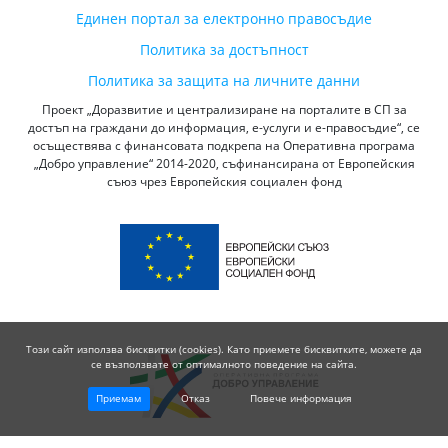
Единен портал за електронно правосъдие
Политика за достъпност
Политика за защита на личните данни
Проект „Доразвитие и централизиране на порталите в СП за
достъп на граждани до информация, е-услуги и е-правосъдие“, се
осъществява с финансовата подкрепа на Оперативна програма
„Добро управление“ 2014-2020, съфинансирана от Европейския
съюз чрез Европейския социален фонд
Този сайт използва бисквитки (cookies). Като приемете бисквитките, можете да
се възползвате от оптималното поведение на сайта.
Приемам
Отказ
Повече информация