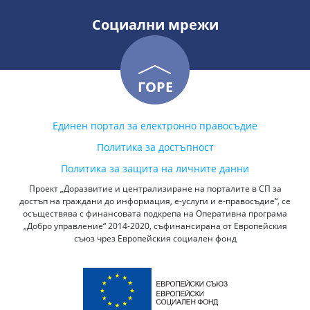
Социални мрежи
ГОРЕ
Единен портал за електронно правосъдие
Политика за достъпност
Политика за защита на личните данни
Проект „Доразвитие и централизиране на порталите в СП за
достъп на граждани до информация, е-услуги и е-правосъдие“, се
осъществява с финансовата подкрепа на Оперативна програма
„Добро управление“ 2014-2020, съфинансирана от Европейския
съюз чрез Европейския социален фонд