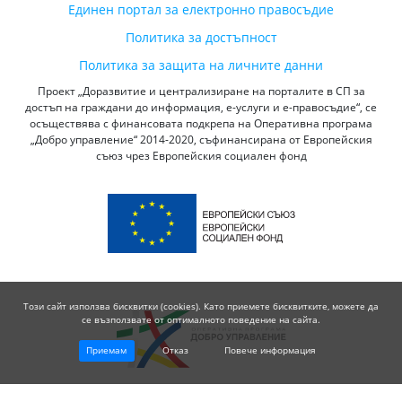
Единен портал за електронно правосъдие
Политика за достъпност
Политика за защита на личните данни
Проект „Доразвитие и централизиране на порталите в СП за
достъп на граждани до информация, е-услуги и е-правосъдие“, се
осъществява с финансовата подкрепа на Оперативна програма
„Добро управление“ 2014-2020, съфинансирана от Европейския
съюз чрез Европейския социален фонд
Този сайт използва бисквитки (cookies). Като приемете бисквитките, можете да
се възползвате от оптималното поведение на сайта.
Приемам
Отказ
Повече информация